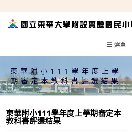
跳
轉
至
主
要
選單
內
容
東華附小111學年度上學
期審定本教科書評選結果
東華附小111學年度上學期審定本
教科書評選結果