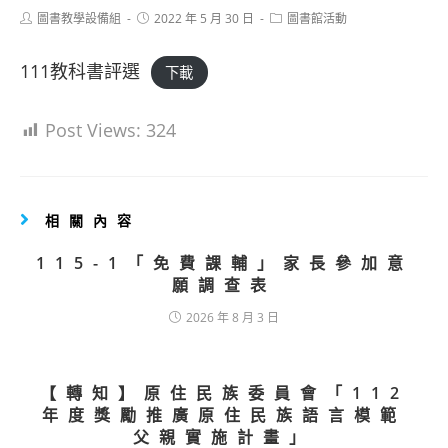
Post
Post
Post
圖書教學設備組
2022 年 5 月 30 日
圖書館活動
author:
published:
category:
111教科書評選
下載
Post Views:
324
相關內容
115-1「免費課輔」家長參加意
願調查表
2026 年 8 月 3 日
【轉知】原住民族委員會「112
年度獎勵推廣原住民族語言模範
父親實施計畫」