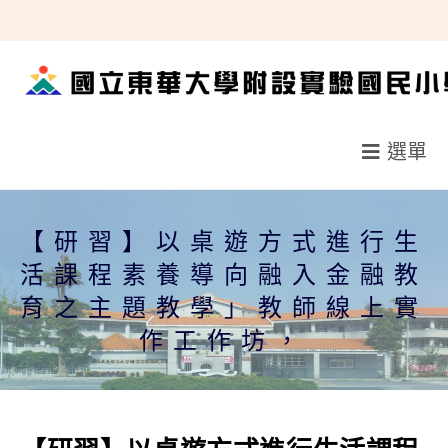
跳
轉
至
主
要
選單
內
容
【研習】以桌遊方式進行生
活課程素養導向融入金融教
育之主題教學」教師線上實
作工作坊，