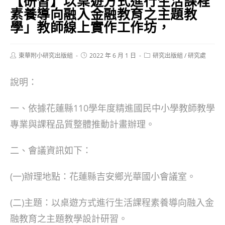
【研習】以桌遊方式進行生活課程
素養導向融入金融教育之主題教
學」教師線上實作工作坊，
Post
Post
Post
東華附小研究出版組
2022 年 6 月 1 日
研究出版組
/
研究處
author:
published:
category:
說明：
一、依據花蓮縣110學年度精進國民中小學教師教學
專業與課程品質整體推動計畫辦理。
二、會議資訊如下：
(一)辦理地點：花蓮縣吉安鄉光華國小會議室。
(二)主題：以桌遊方式進行生活課程素養導向融入金
融教育之主題教學設計研習。