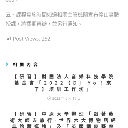
五、課程實施時間如遇相關主管機關宣布停止實體
授課，將擇期再辦，並另行通知。
Post Views:
252
相關內容
【研習】財團法人音樂科技學院
基金會「2022【DJ Yo！來
了】培訓工作坊」
2022 年 5 月 19 日
【研習】中原大學辦理「跟著藝
術大師去旅行-世界六大博物館經
典館藏巡禮」及「英國國家藝廊