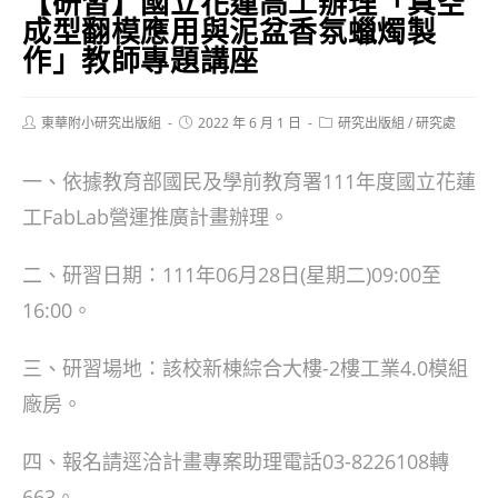
【研習】國立花蓮高工辦理「真空
成型翻模應用與泥盆香氛蠟燭製
作」教師專題講座
Post
Post
Post
東華附小研究出版組
2022 年 6 月 1 日
研究出版組
/
研究處
author:
published:
category:
一、依據教育部國民及學前教育署111年度國立花蓮
工FabLab營運推廣計畫辦理。
二、研習日期：111年06月28日(星期二)09:00至
16:00。
三、研習場地：該校新棟綜合大樓-2樓工業4.0模組
廠房。
四、報名請逕洽計畫專案助理電話03-8226108轉
663。