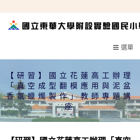
跳
轉
至
主
要
選單
內
容
【研習】國立花蓮高工辦理
「真空成型翻模應用與泥盆
香氛蠟燭製作」教師專題講
座