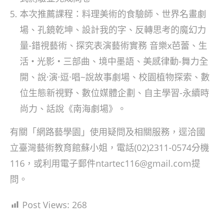
本次推薦課程：料理美術的食驗師、世界名畫劇
場、孔鏡乾坤、設計我的字、反轉思考的魔幻力
量-錯視藝術、探究表演藝術實務 音樂x芭蕾、生
活 • 光影 • 三部曲、境中墨語、美感律動-舞力全
開、說·演·逗·唱~說故事劇場、校園植物探索、數
位生態新視野、數位媒體企劃、自主學習-永續時
尚力、話說《南海劇場》。
有關「網路藝學園」使用疑問及相關服務，逕洽國
立臺灣藝術教育館蘇小姐，電話(02)2311-0574分機
116，或利用電子郵件ntartec116@gmail.com提
問。
Post Views:
268