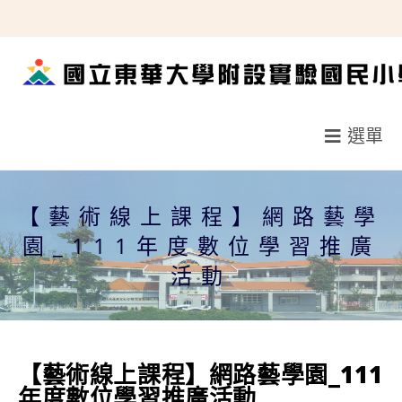
跳
轉
至
主
要
選單
內
容
【藝術線上課程】網路藝學
園_111年度數位學習推廣
活動
【藝術線上課程】網路藝學園_111
年度數位學習推廣活動