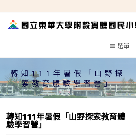
跳
轉
至
主
要
選單
內
容
轉知111年暑假「山野探
索教育體驗學習營」
轉知111年暑假「山野探索教育體
驗學習營」