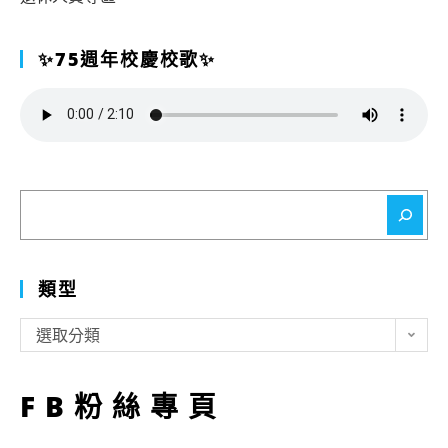
✨75週年校慶校歌✨
搜
尋
類型
類
選取分類
型
FB粉絲專頁