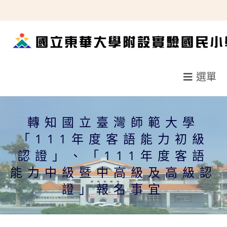
跳
轉
至
主
要
選單
內
容
轉知國立臺灣師範大學
「111年度客語能力初級
認證」、「111年度客語
能力中級暨中高級及高級認
證」報名事宜