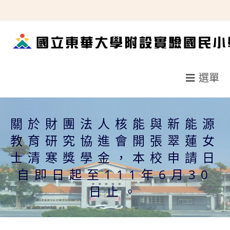
跳
轉
至
主
要
選單
內
容
關於財團法人核能與新能源
教育研究協進會開張翠蓮女
士清寒獎學金，本校申請日
自即日起至111年6月30
日止。