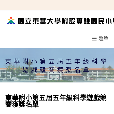
跳
轉
至
主
要
選單
內
容
東華附小第五屆五年級科學
遊戲競賽獲獎名單
東華附小第五屆五年級科學遊戲競
賽獲獎名單