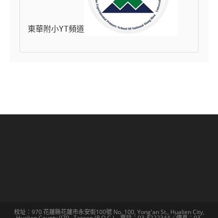
東華附小YT頻道
校址：970 花蓮縣花蓮市永安街100號 No. 100, Yong'an St., Hualien City,
Hualien County 970 , Taiwan (R.O.C.) 電話：03-8222344／傳真：03-