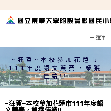
跳
轉
至
主
要
選單
內
容
~狂賀~本校參加花蓮市
111年度語文競賽，榮獲
佳績!!
~狂賀~本校參加花蓮市111年度語
文競賽，榮獲佳績!!