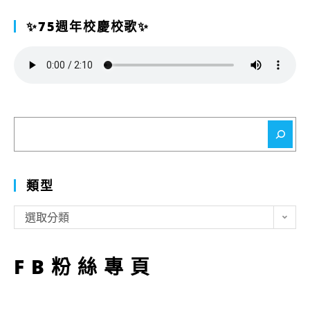
✨75週年校慶校歌✨
搜
尋
類型
類
選取分類
型
FB粉絲專頁