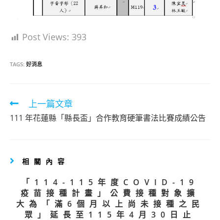
Post Views:
393
TAGS:
好消息
Read
上一篇文章
more
111 年花蓮縣「縣長盃」合作教育硬筆書法比賽成績公告
articles
相關內容
「114-115年度COVID-19
疫苗接種計畫」公費接種對象擴
大為「滿6個月以上尚未接種之民
眾」延長至115年4月30日止