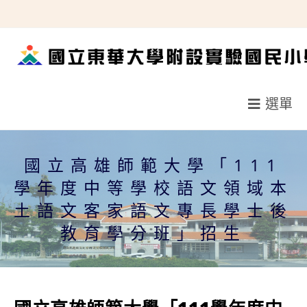
跳
轉
至
主
要
選單
內
容
國立高雄師範大學「111
學年度中等學校語文領域本
土語文客家語文專長學士後
教育學分班」招生