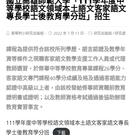
國立高雄師範大學「111學年度中
等學校語文領域本土語文客家語文
專長學士後教育學分班」招生
Post
Post
Post
東華附小研究出版組
2022 年 7 月 13 日
研究出版組
/
研究處
author:
published:
category:
課程為提供符合該校所列學歷、語言認證及教學年
資等條件之現職客家語文教學支援工作人員或代理
教師選習，於修畢中等學校教育專業課程26學分、
客家語文專門課程40學分成績及格及通過客語能力
認證中高級以上者，由該校發給修畢師資職前教育
證明書或證明；以及教師資格考試通過後協助辦理
教育實習事宜。
111學年度中等學校語文領域本土語文客家語文專長
學士後教育學分班
下載