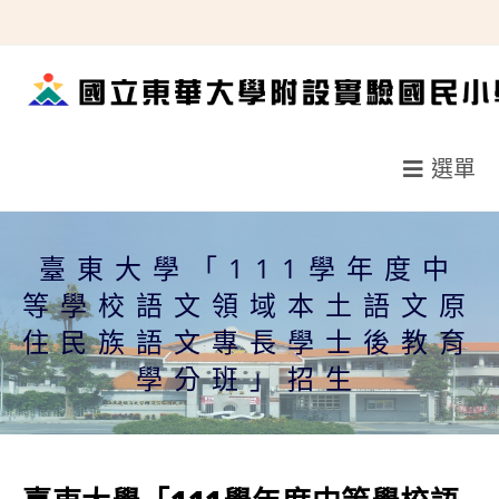
跳
轉
至
主
要
選單
內
容
臺東大學「111學年度中
等學校語文領域本土語文原
住民族語文專長學士後教育
學分班」招生