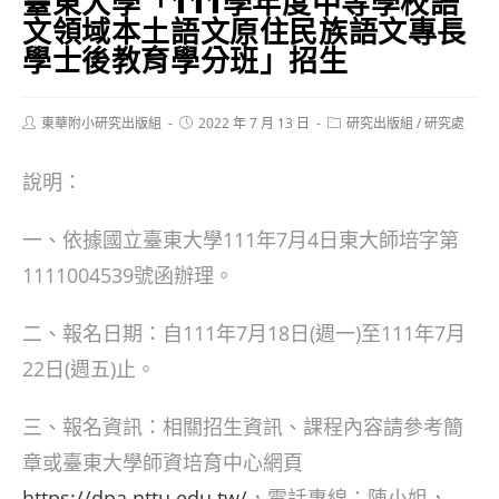
臺東大學「111學年度中等學校語
文領域本土語文原住民族語文專長
學士後教育學分班」招生
Post
Post
Post
東華附小研究出版組
2022 年 7 月 13 日
研究出版組
/
研究處
author:
published:
category:
說明：
一、依據國立臺東大學111年7月4日東大師培字第
1111004539號函辦理。
二、報名日期：自111年7月18日(週一)至111年7月
22日(週五)止。
三、報名資訊：相關招生資訊、課程內容請參考簡
章或臺東大學師資培育中心網頁
https://dpa.nttu.edu.tw/
，電話專線：陳小姐，