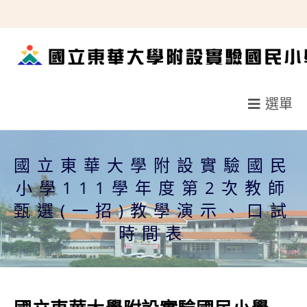
跳
轉
至
主
要
選單
內
容
國立東華大學附設實驗國民
小學111學年度第2次教師
甄選(一招)教學演示、口試
時間表