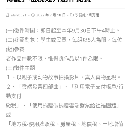
Post
Post
Post
efshlc321
2022 年 7 月 18 日
學務處
/
訓育組
author:
published:
category:
(一)徵件時間：即日起至本年9月30日下午4時止。
(二)參賽對象：學生或民眾，每組以5人為限，每位
(組)參賽
者作品件數不限，惟得獎作品以1件為限。
(三)徵件主題
１、以親子或動物故事拍攝影片，真人真物呈現。
２、「雲端發票四部曲」、「利用電子支付帳戶/行
動支付
繳稅」、「使用捐贈碼捐贈雲端發票給社福團體」
或
「地方稅-使用牌照稅、房屋稅、地價稅、土地增值