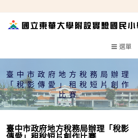
跳
轉
至
主
要
選單
內
容
臺中市政府地方稅務局辦理
「稅影傳愛」租稅短片創作
比賽
臺中市政府地方稅務局辦理「稅影
傳愛」租稅短片創作比賽