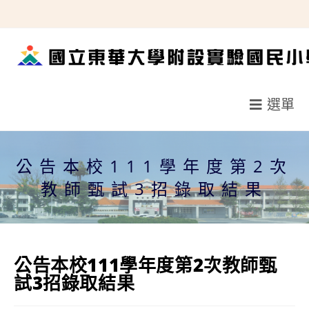
跳
轉
至
主
要
選單
內
容
公告本校111學年度第2次
教師甄試3招錄取結果
公告本校111學年度第2次教師甄
試3招錄取結果