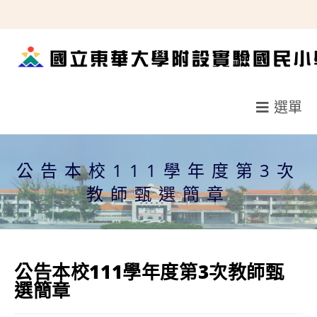
跳
轉
至
主
要
選單
內
容
公告本校111學年度第3次
教師甄選簡章
公告本校111學年度第3次教師甄
選簡章