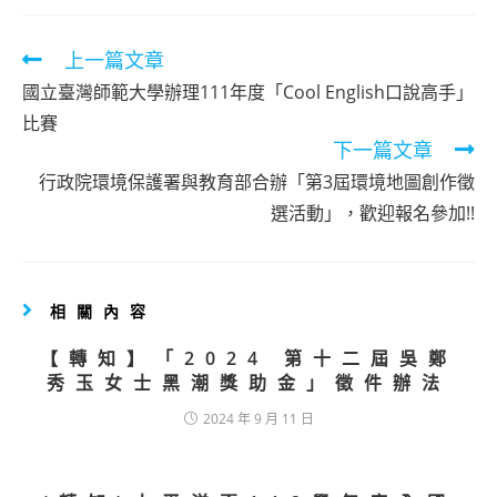
Read
上一篇文章
more
國立臺灣師範大學辦理111年度「Cool English口說高手」
articles
比賽
下一篇文章
行政院環境保護署與教育部合辦「第3屆環境地圖創作徵
選活動」，歡迎報名參加!!
相關內容
【轉知】「2024 第十二屆吳鄭
秀玉女士黑潮獎助金」徵件辦法
2024 年 9 月 11 日