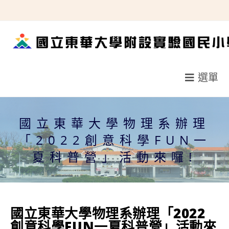
跳
轉
至
主
要
選單
內
容
國立東華大學物理系辦理
「2022創意科學FUN一
夏科普營」活動來囉!
國立東華大學物理系辦理「2022
創意科學FUN一夏科普營」活動來