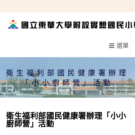
跳
轉
至
主
要
選單
內
容
衛生福利部國民健康署辦理
「小小廚師營」活動
衛生福利部國民健康署辦理「小小
廚師營」活動