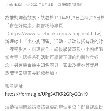
Post
Post
Post
efshlc321
2022 年 8 月 2 日
學務處
/
訓育組
author:
published:
category:
為推動均衡飲食，該署於111年8月3日至8月26日於
「食在好健康」臉書粉絲專頁
（https://www.facebook.com/eatinghealth.tw）
辦理線上「小小廚師營」活動，活動包括有趣的線
上課程影片、料理實作、課後學習單及小小廚師隨
堂考等，透過系列活動可學習正確的均衡飲食觀
念，另有機會抽中知名廚具、家電及禮券等獎品，
邀請學童與家長踴躍參加。
報名網址：
https://forms.gle/UPgSATKR2GRyGCn19
活動相關問題請洽該署委託辦理單位：好食課股份