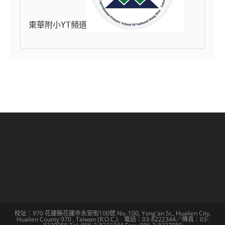
東華附小YT頻道
校址：970 花蓮縣花蓮市永安街100號 No. 100, Yong'an St., Hualien City,
Hualien County 970 , Taiwan (R.O.C.) 電話：03-8222344／傳真：03-