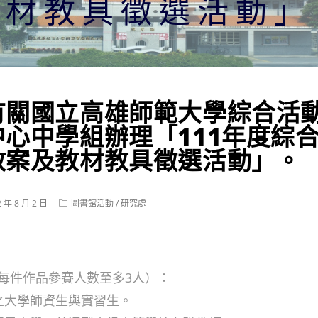
教材教具徵選活動」
有關國立高雄師範大學綜合活
中心中學組辦理「111年度綜
教案及教材教具徵選活動」。
Post
2 年 8 月 2 日
圖書館活動
/
研究處
ed:
category:
每件作品參賽人數至多3人）：
育之大學師資生與實習生。