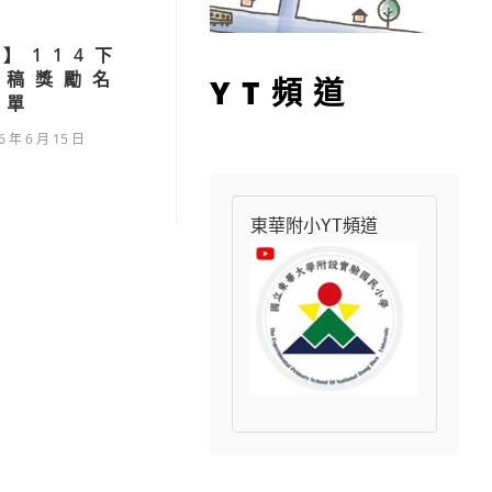
】114下
投稿獎勵名
YT頻道
單
6 年 6 月 15 日
東華附小YT頻道