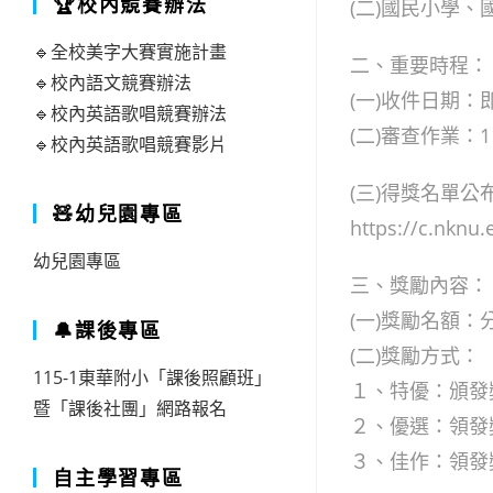
🏆校內競賽辦法
(二)國民小學
🔹全校美字大賽實施計畫
二、重要時程：
🔹校內語文競賽辦法
(一)收件日期：
🔹校內英語歌唱競賽辦法
(二)審查作業：1
🔹校內英語歌唱競賽影片
(三)得獎名單公
🧸幼兒園專區
https://c.nkn
幼兒園專區
三、獎勵內容：
(一)獎勵名額
🔔課後專區
(二)獎勵方式：
115-1東華附小「課後照顧班」
１、特優：頒發獎
暨「課後社團」網路報名
２、優選：領發獎
３、佳作：領發獎
自主學習專區