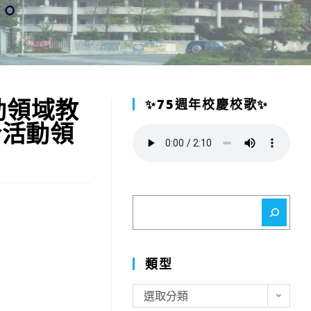
。
動領域教
✨75週年校慶校歌✨
合活動領
搜
尋
類型
類
選取分類