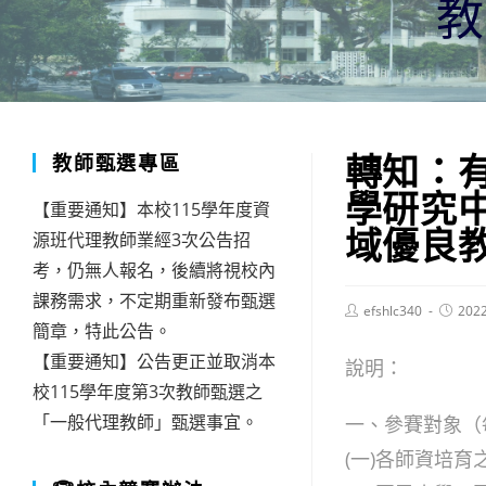
轉知：
教師甄選專區
學研究
【重要通知】本校115學年度資
域優良
源班代理教師業經3次公告招
考，仍無人報名，後續將視校內
課務需求，不定期重新發布甄選
Post
Post
efshlc340
202
author:
publish
簡章，特此公告。
【重要通知】公告更正並取消本
說明：
校115學年度第3次教師甄選之
「一般代理教師」甄選事宜。
一、參賽對象（
(一)各師資培