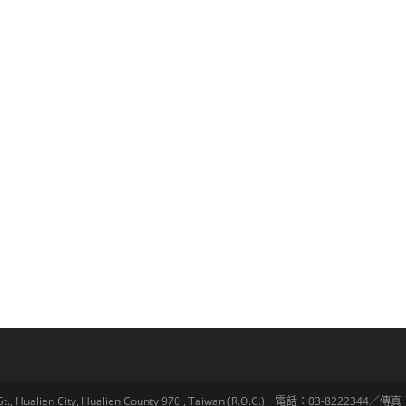
lien City, Hualien County 970 , Taiwan (R.O.C.) 電話：03-8222344／傳真：03