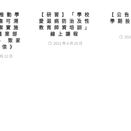
度推動學
【研習】「學校
【公告
產可溯
愛滋病防治及性
學期
案實施
教育師資培訓」
農業部
線上課程
202
— 致家
2022 年 6 月 20 日
封信》
 月 22 日