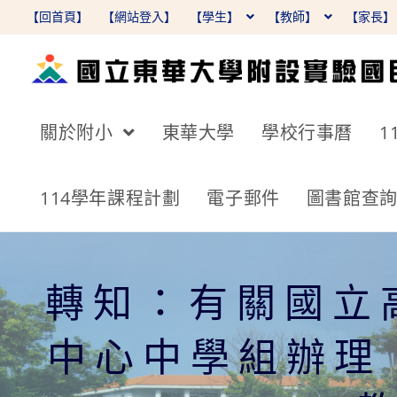
跳
【回首頁】
【網站登入】
【學生】
【教師】
【家長
轉
至
主
要
關於附小
東華大學
學校行事曆
1
內
容
114學年課程計劃
電子郵件
圖書館查
轉知：有關國立
中心中學組辦理