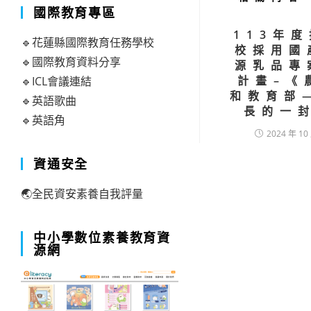
國際教育專區
113年
🔹花蓮縣國際教育任務學校
校採用國
🔹國際教育資料分享
源乳品專
計畫–《
🔹ICL會議連結
和教育部
🔹英語歌曲
長的一
🔹英語角
2024 年 10
資通安全
🌏全民資安素養自我評量
中小學數位素養教育資
源網