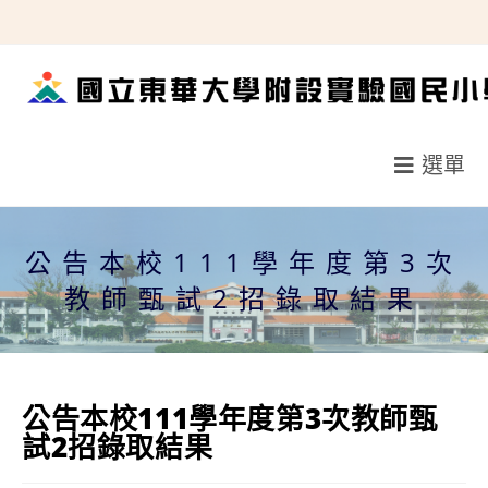
跳
轉
至
主
要
選單
內
容
公告本校111學年度第3次
教師甄試2招錄取結果
公告本校111學年度第3次教師甄
試2招錄取結果