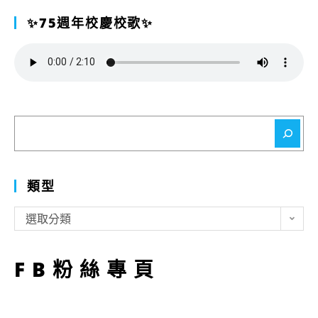
✨75週年校慶校歌✨
搜
尋
類型
類
選取分類
型
FB粉絲專頁