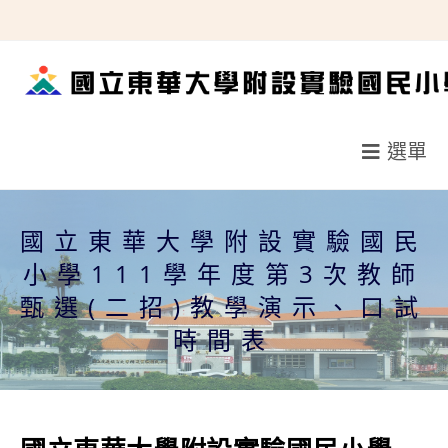
跳
轉
至
主
要
選單
內
容
國立東華大學附設實驗國民
小學111學年度第3次教師
甄選(二招)教學演示、口試
時間表