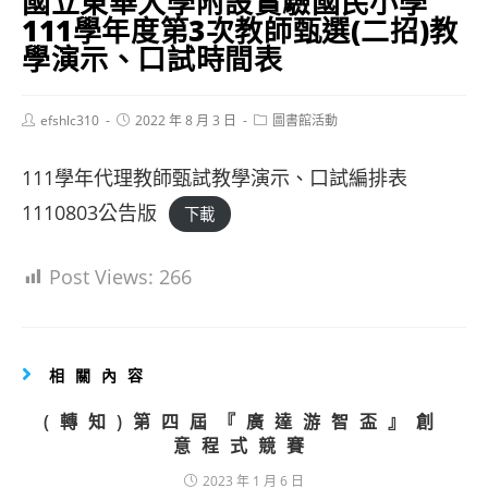
國立東華大學附設實驗國民小學
111學年度第3次教師甄選(二招)教
學演示、口試時間表
Post
Post
Post
efshlc310
2022 年 8 月 3 日
圖書館活動
author:
published:
category:
111學年代理教師甄試教學演示、口試編排表
1110803公告版
下載
Post Views:
266
相關內容
(轉知)第四屆『廣達游智盃』創
意程式競賽
2023 年 1 月 6 日