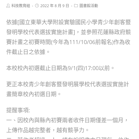
Post
Post
Post
科技教育組
2022 年 8 月 9 日
圖書館活動
author:
published:
category:
依據[國立東華大學附設實驗國民小學青少年創客暨
發明學校代表選拔實施計畫]，並參照花蓮縣政府競
賽計畫之初賽時間(今年為111/10/06前報名)作為收
件截止日之依據。
本校校內初選截止日期為9/1(四)17:00以前。
更正本校青少年創客暨發明展學校代表選拔實施計
畫簡章校內初選日期。
提醒事項:
一、因校內與縣內初賽兩者收件日期僅差一個月，
上傳作品越完整者，越有競爭力。