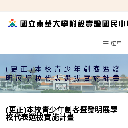
跳
轉
至
主
要
選單
內
容
(更正)本校青少年創客暨發
明展學校代表選拔實施計畫
(更正)本校青少年創客暨發明展學
校代表選拔實施計畫