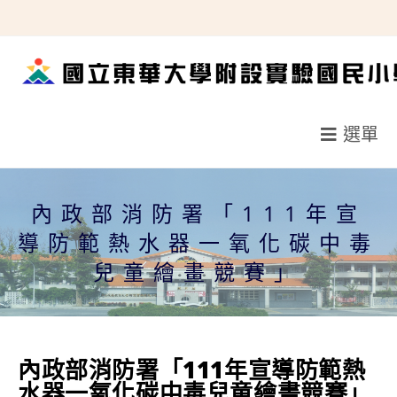
跳
轉
至
主
要
選單
內
容
內政部消防署「111年宣
導防範熱水器一氧化碳中毒
兒童繪畫競賽」
內政部消防署「111年宣導防範熱
水器一氧化碳中毒兒童繪畫競賽」