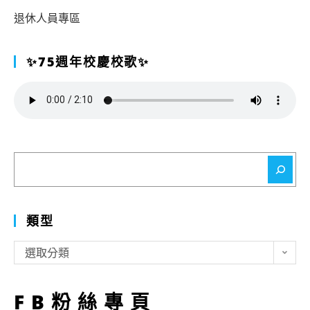
退休人員專區
✨75週年校慶校歌✨
搜
尋
類型
類
選取分類
型
FB粉絲專頁