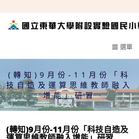
跳
轉
至
主
要
選單
內
容
(轉知)9月份-11月份「科
技自造及運算思維教師融入
增能」研習
(轉知)9月份-11月份「科技自造及
運算思維教師融入增能」研習