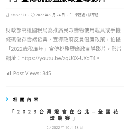
Post
Post
Post
efshlc321
2022 年 9 月 24 日
學務處
/
訓育組
author:
published:
category:
財政部高雄國稅局為推廣民眾購物使用載具或手機
條碼儲存雲端發票，宣導政府反貪倡廉政策，拍攝
「2022歲稅廉年」宣傳稅務暨廉政宣導影片，影片
網址：https://youtu.be/zqU0X-UXdT4。
Post Views:
345
相關內容
「2023台灣燈會在台北─全國花
燈競賽」
2022 年 10 月 18 日