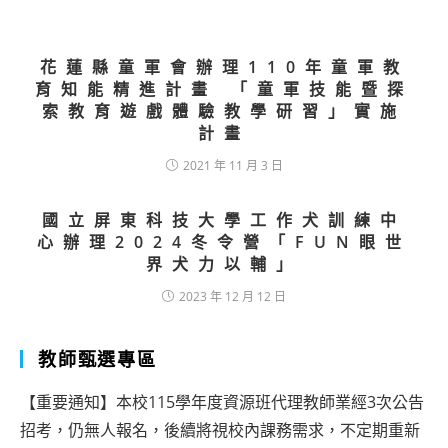
花蓮縣童軍會辦理110年童軍教
育知能精進計畫 「童軍技能暨探
索教育遊戲體驗教學研習」實施
計畫
2021 年 11 月 3 日
國立屏東科技大學工作犬訓練中
心辦理2024冬令營「FUN眼世
界犬力以輔」
2023 年 12 月 12 日
教師甄選專區
【重要通知】本校115學年度資源班代理教師業經3次公告
招考，仍無人報名，後續將視校內課務需求，不定期重新