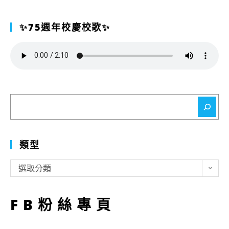
✨75週年校慶校歌✨
搜
尋
類型
類
選取分類
型
FB粉絲專頁