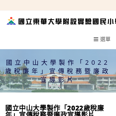
跳
轉
至
主
要
選單
內
容
國立中山大學製作「2022
歲稅廉年」宣傳稅務暨廉政
宣導影片
國立中山大學製作「2022歲稅廉
年」宣傳稅務暨廉政宣導影片