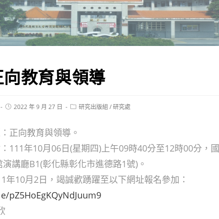
正向教育與領導
Post
Post
2022 年 9 月 27 日
研究出版組
/
研究處
published:
category:
題：正向教育與領導。
：111年10月06日(星期四)上午09時40分至12時00分
館演講廳B1(彰化縣彰化市進德路1號)。
11年10月2日，竭誠歡踴躍至以下網址報名參加：
.gle/pZ5HoEgKQyNdJuum9
欣