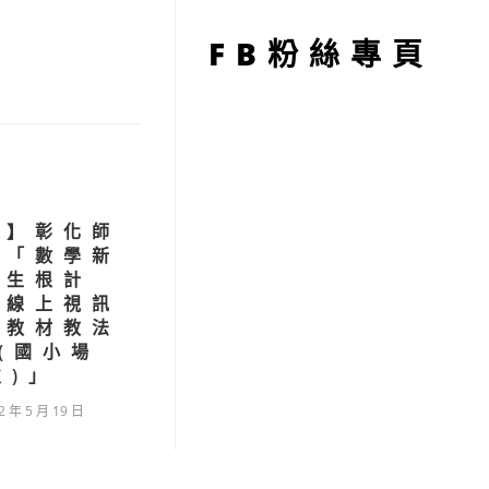
型
FB粉絲專頁
習】彰化師
學「數學新
界生根計
，線上視訊
根教材教法
(國小場
次)」
2 年 5 月 19 日