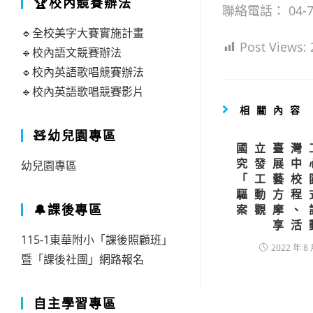
🏆校內競賽辦法
聯絡電話： 04-72
🔹全校美字大賽實施計畫
Post Views:
🔹校內語文競賽辦法
🔹校內英語歌唱競賽辦法
🔹校內英語歌唱競賽影片
相關內容
🧸幼兒園專區
國立臺灣
究發展中
幼兒園專區
「工藝校
驅動方程
🔔課後專區
案觀摩、
享活
115-1東華附小「課後照顧班」
2022 年 8 
暨「課後社團」網路報名
自主學習專區