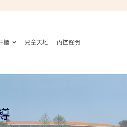
件櫃
兒童天地
內控聲明
導