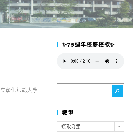
✨75週年校慶校歌✨
搜
，國立彰化師範大學
尋
類型
類
選取分類