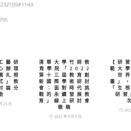
32105#1143
295
工藝研
清華大學竹師教
【研
心辦理
育學院「2022
範大
園扎根
第十三屆教育創
世
式」教
新國際學術研討
畫」
討論分
會：面對時代挑
「生
動
戰的永續發展教
研習
育」線上研討會
月 23 日
徵稿
202
2022 年 9 月 8 日