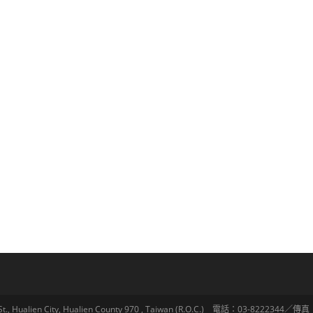
lien City, Hualien County 970 , Taiwan (R.O.C.) 電話：03-8222344／傳真：03