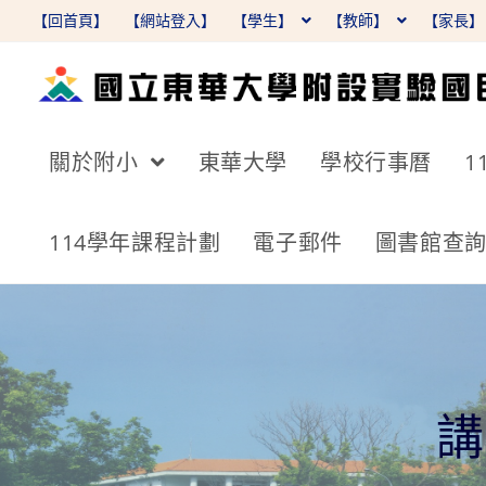
跳
【回首頁】
【網站登入】
【學生】
【教師】
【家長
轉
至
主
要
關於附小
東華大學
學校行事曆
1
內
容
114學年課程計劃
電子郵件
圖書館查