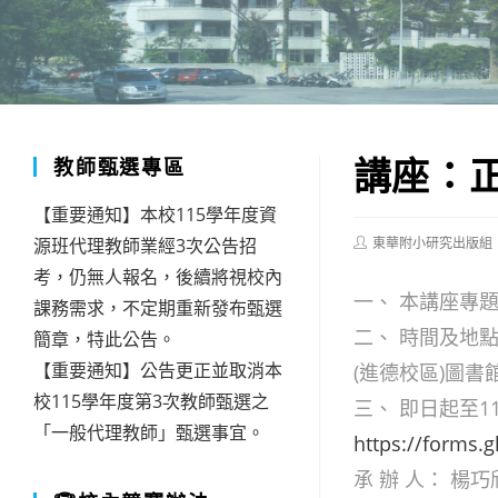
講座：
教師甄選專區
【重要通知】本校115學年度資
Post
源班代理教師業經3次公告招
東華附小研究出版組
author:
考，仍無人報名，後續將視校內
一、 本講座專
課務需求，不定期重新發布甄選
二、 時間及地點
簡章，特此公告。
【重要通知】公告更正並取消本
(進德校區)圖書
校115學年度第3次教師甄選之
三、 即日起至1
「一般代理教師」甄選事宜。
https://forms
承 辦 人： 楊巧