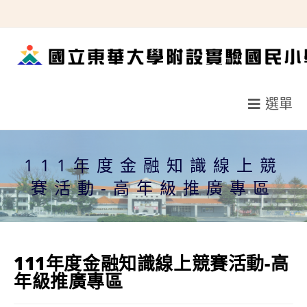
跳
轉
至
主
要
選單
內
容
111年度金融知識線上競
賽活動-高年級推廣專區
111年度金融知識線上競賽活動-高
年級推廣專區