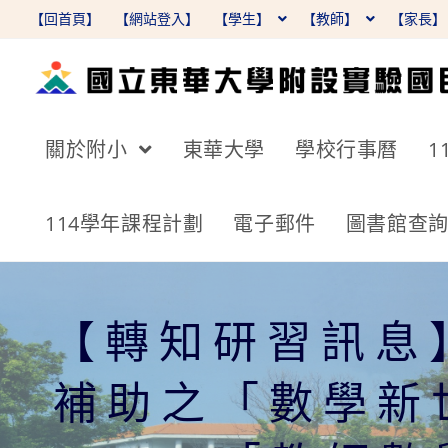
跳
【回首頁】
【網站登入】
【學生】
【教師】
【家長
轉
至
主
要
關於附小
東華大學
學校行事曆
1
內
容
114學年課程計劃
電子郵件
圖書館查
【轉知研習訊息
補助之「數學新