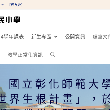
】
【校友會】
14學年課表
新生專區
公開資訊
處室文
詢
教學正常化資訊
】國立彰化師範大
世界生根計畫」，於