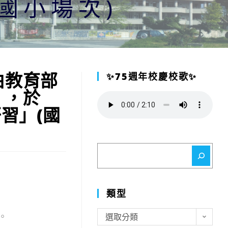
國小場次)
由教育部
✨75週年校慶校歌✨
」，於
習」(國
搜
尋
類型
類
。
選取分類