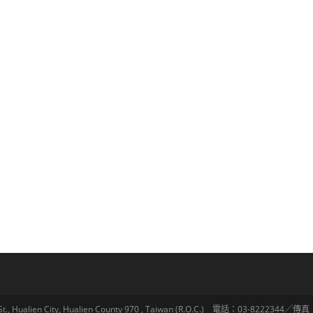
lien City, Hualien County 970 , Taiwan (R.O.C.) 電話：03-8222344／傳真：03