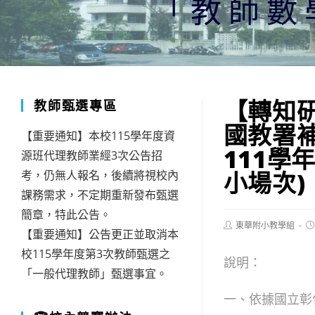
「教師數
【轉知
教師甄選專區
國教署
【重要通知】本校115學年度資
111學
源班代理教師業經3次公告招
小場次)
考，仍無人報名，後續將視校內
課務需求，不定期重新發布甄選
簡章，特此公告。
Post
Po
東華附小教學組
【重要通知】公告更正並取消本
author:
pu
校115學年度第3次教師甄選之
說明：
「一般代理教師」甄選事宜。
一、依據國立彰化