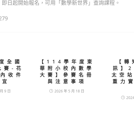
。即日起開始報名，可用「數學新世界」查詢課程。
279
年度全國
【114學年度東
【轉
比賽-花
華附小校內數學
訊】2
校內收件
大賽】參賽名冊
太空站
事宜
與注意事項
重力
 月 9 日
2026 年 5 月 18 日
202