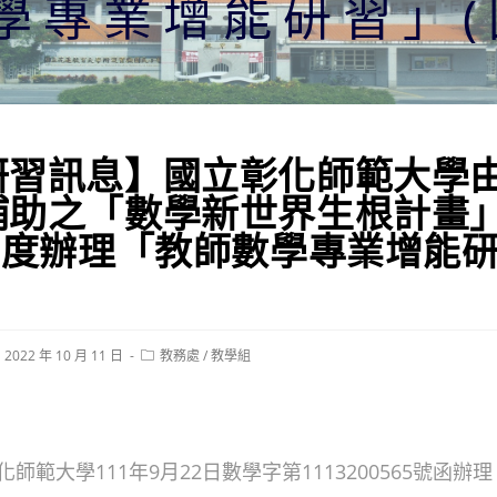
學專業增能研習」(
研習訊息】國立彰化師範大學
補助之「數學新世界生根計畫
年度辦理「教師數學專業增能研
st
Post
2022 年 10 月 11 日
教務處
/
教學組
blished:
category:
師範大學111年9月22日數學字第1113200565號函辦理