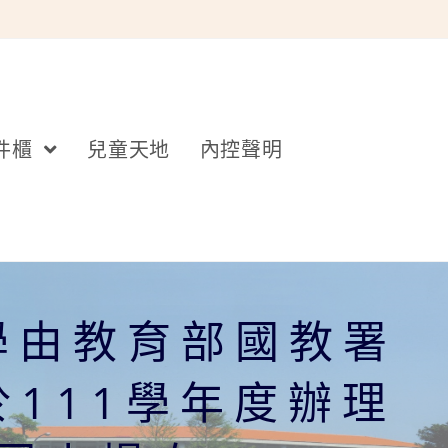
件櫃
兒童天地
內控聲明
學由教育部國教署
111學年度辦理