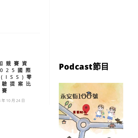
知競賽資
Podcast節目
025國際
(ISS)零
實驗提案比
賽
4 年 10 月 24 日