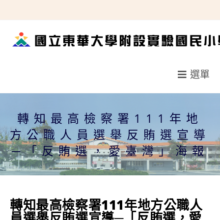
跳
轉
至
主
要
選單
內
容
轉知最高檢察署111年地
方公職人員選舉反賄選宣導
─「反賄選，愛臺灣」海報
轉知最高檢察署111年地方公職人
員選舉反賄選宣導─「反賄選，愛