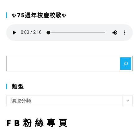
✨75週年校慶校歌✨
搜
尋
類型
類
選取分類
型
FB粉絲專頁