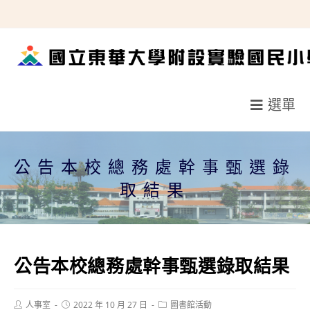
跳
轉
至
主
要
選單
內
容
公告本校總務處幹事甄選錄
取結果
公告本校總務處幹事甄選錄取結果
Post
Post
Post
人事室
2022 年 10 月 27 日
圖書館活動