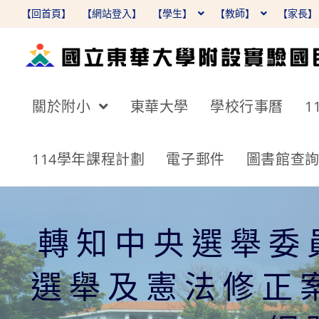
跳
【回首頁】
【網站登入】
【學生】
【教師】
【家長
轉
至
主
要
關於附小
東華大學
學校行事曆
1
內
容
114學年課程計劃
電子郵件
圖書館查
轉知中央選舉委
選舉及憲法修正