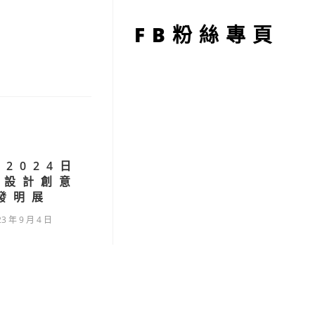
型
FB粉絲專頁
)2024日
夏設計創意
發明展
23 年 9 月 4 日