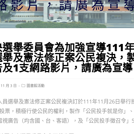
路影片，請廣為宣
央選舉委員會為加強宣導111
選舉及憲法修正案公民複決，製
告及1支網路影片，請廣為宣導
Post
 11 月 3 日
圖書館活動
category:
人員選舉及憲法修正案公民複決訂於111年11月26日舉
躍投票，積極行使公民的權利，製作「公民投手就是你」、「
秒電視廣告（均含國、台、客語），及「公民投手徵召令」