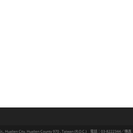
lien City, Hualien County 970 , Taiwan (R.O.C.) 電話：03-8222344／傳真：03