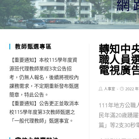
網
轉知中
教師甄選專區
職人員
【重要通知】本校115學年度資
電視廣
源班代理教師業經3次公告招
考，仍無人報名，後續將視校內
課務需求，不定期重新發布甄選
Post
Post
人事室
2022 年
author:
published:
簡章，特此公告。
【重要通知】公告更正並取消本
111年地方公職
校115學年度第3次教師甄選之
民年滿20歲踴
「一般代理教師」甄選事宜。
篇」等2支30