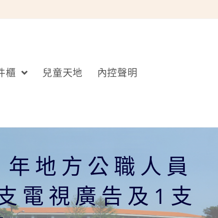
件櫃
兒童天地
內控聲明
1年地方公職人員
支電視廣告及1支