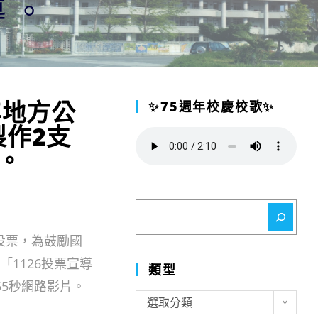
導。
年地方公
✨75週年校慶校歌✨
作2支
。
搜
尋
行投票，為鼓勵國
1126投票宣導
類型
55秒網路影片。
類
選取分類