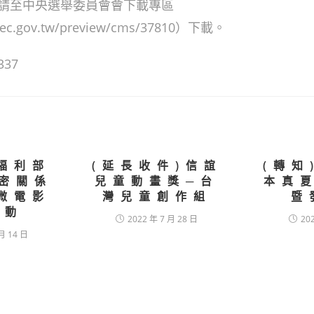
請至中央選舉委員會會下載專區
.cec.gov.tw/preview/cms/37810）下載。
337
福利部
(延長收件)信誼
(轉知
親密關係
兒童動畫獎─台
本真
微電影
灣兒童創作組
暨
活動
2022 年 7 月 28 日
20
月 14 日