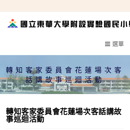
跳
轉
至
主
要
選單
內
容
轉知客家委員會花蓮場次客
話講故事巡迴活動
轉知客家委員會花蓮場次客話講故
事巡迴活動