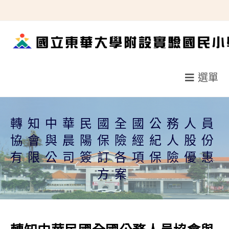
跳
轉
至
主
要
選單
內
容
轉知中華民國全國公務人員
協會與晨陽保險經紀人股份
有限公司簽訂各項保險優惠
方案