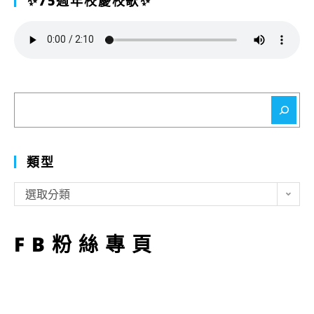
✨75週年校慶校歌✨
搜
尋
類型
類
選取分類
型
FB粉絲專頁