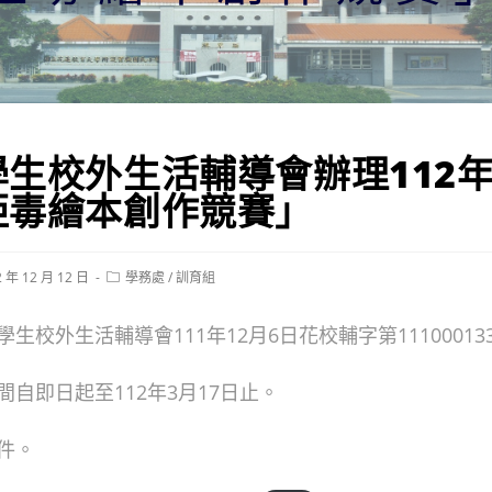
學生校外生活輔導會辦理112
拒毒繪本創作競賽」
Post
2 年 12 月 12 日
學務處
/
訓育組
ed:
category:
生校外生活輔導會111年12月6日花校輔字第1110001
自即日起至112年3月17日止。
件。