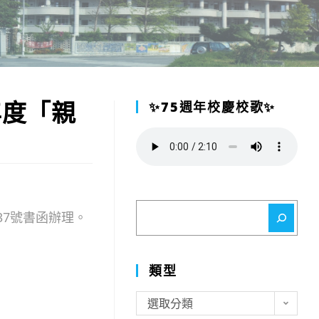
年度「親
✨75週年校慶校歌✨
搜
337號書函辦理。
尋
類型
類
選取分類