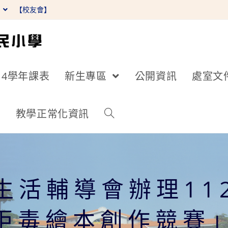
】
【校友會】
14學年課表
新生專區
公開資訊
處室文
詢
教學正常化資訊
生活輔導會辦理11
拒毒繪本創作競賽