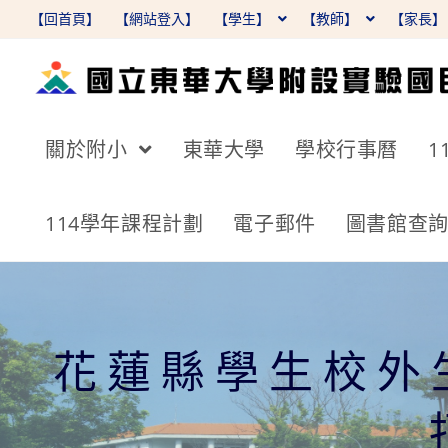
跳
【回首頁】
【網站登入】
【學生】
【教師】
【家長
轉
至
主
要
關於附小
東華大學
學校行事曆
1
內
容
114學年課程計劃
電子郵件
圖書館查
花蓮縣學生校外