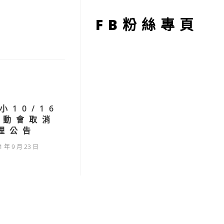
型
FB粉絲專頁
小10/16
運動會取消
理公告
1 年 9 月 23 日