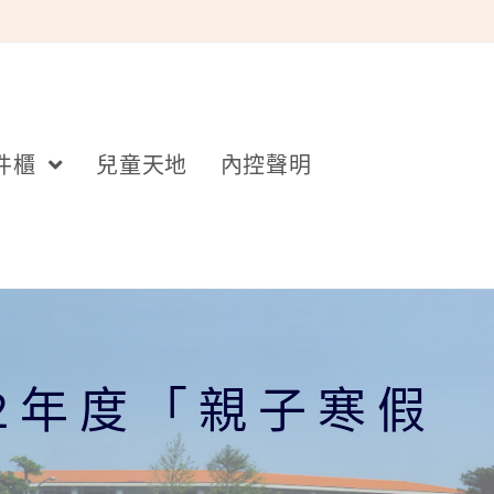
件櫃
兒童天地
內控聲明
2年度「親子寒假
」