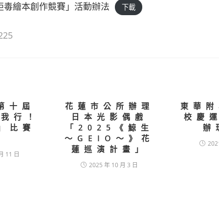
假拒毒繪本創作競賽」活動辦法
下載
225
年第十屆
花蓮市公所辦理
東華附
-我行！
日本光影偶戲
校慶
」比賽
「2025《鯨生
辦
件
～GEIO～》花
202
蓮巡演計畫」
月 11 日
2025 年 10 月 3 日