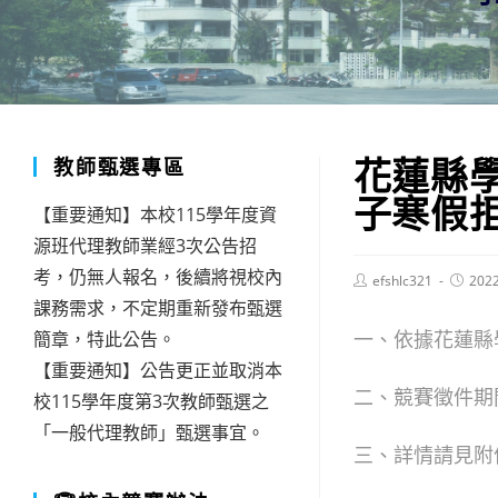
花蓮縣
教師甄選專區
子寒假
【重要通知】本校115學年度資
源班代理教師業經3次公告招
考，仍無人報名，後續將視校內
Post
Post
efshlc321
202
author:
publish
課務需求，不定期重新發布甄選
一、依據花蓮縣學
簡章，特此公告。
【重要通知】公告更正並取消本
二、競賽徵件期間
校115學年度第3次教師甄選之
「一般代理教師」甄選事宜。
三、詳情請見附