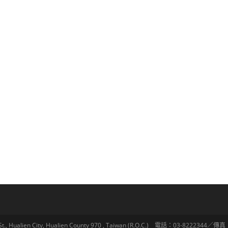
lien City, Hualien County 970 , Taiwan (R.O.C.) 電話：03-8222344／傳真：03