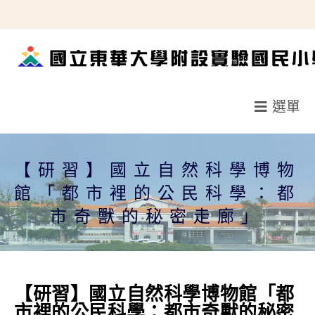
跳
轉
至
主
要
選單
內
容
【研習】國立自然科學博物
館「都市裡的公民科學：都
市奇獸的秘密走廊」
【研習】國立自然科學博物館「都
市裡的公民科學：都市奇獸的秘密