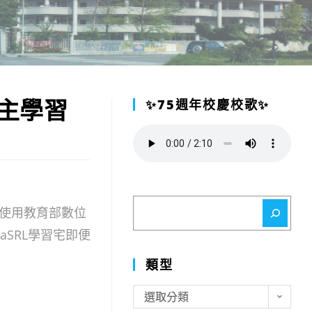
自主學習
✨75週年校慶校歌✨
搜
使用教育部數位
尋
SRL學習宅即便
類型
類
選取分類