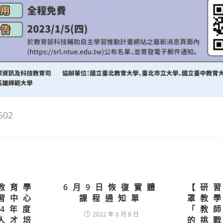
502
教育學
6月9日恢復實體
【研
習中心
課程通知單
罩教
14年度
「教
2022 年 6 月 8 日
人才培
的挑