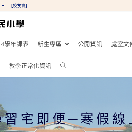
】
【校友會】
14學年課表
新生專區
公開資訊
處室文
詢
教學正常化資訊
RL學習宅即便─寒假