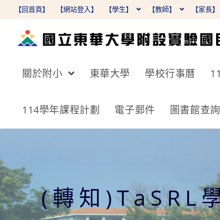
跳
【回首頁】
【網站登入】
【學生】
【教師】
【家長
轉
至
主
要
關於附小
東華大學
學校行事曆
1
內
容
114學年課程計劃
電子郵件
圖書館查
(轉知)TaS