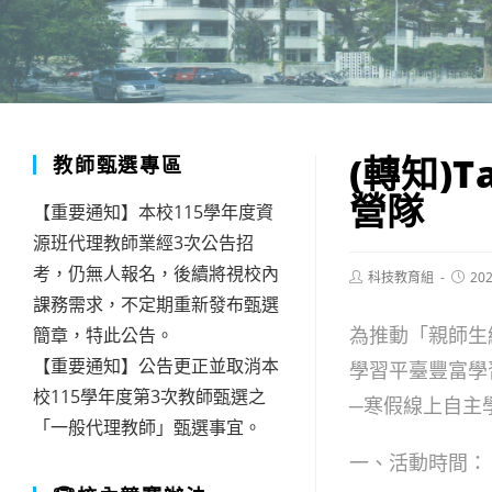
(轉知)
教師甄選專區
營隊
【重要通知】本校115學年度資
源班代理教師業經3次公告招
考，仍無人報名，後續將視校內
Post
Post
科技教育組
202
author:
publis
課務需求，不定期重新發布甄選
為推動「親師生
簡章，特此公告。
【重要通知】公告更正並取消本
學習平臺豐富學
校115學年度第3次教師甄選之
─寒假線上自主
「一般代理教師」甄選事宜。
一、活動時間：