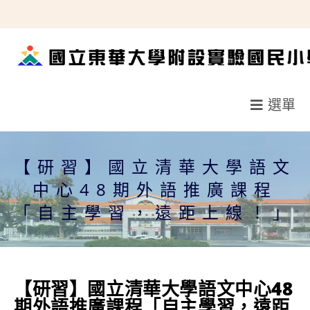
跳
轉
至
主
要
選單
內
容
【研習】國立清華大學語文
中心48期外語推廣課程
「自主學習，遠距上線！」
【研習】國立清華大學語文中心48
期外語推廣課程「自主學習，遠距