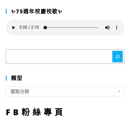
✨75週年校慶校歌✨
搜
尋
類型
類
選取分類
型
FB粉絲專頁