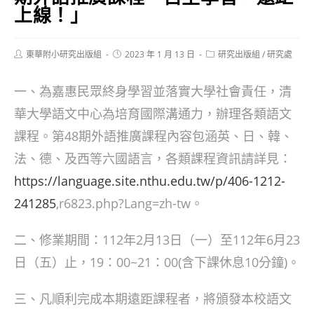
上線！」
Post
Post
Post
東華附小研究出版組
2023 年 1 月 13 日
研究出版組
/
研究處
author:
published:
category:
一、為嘉惠民眾終身學習並落實大學社會責任，清
華大學語文中心為培育國際溝通力，辦理各類語文
課程。第48期外語推廣課程內容包涵英、日、韓、
法、德、及西等六國語言，各類課程資訊請詳見：
https://language.site.nthu.edu.tw/p/406-1212-
241285
,r6823.php?Lang=zh-tw。
二、修業期間：112年2月13日（一）至112年6月23
日（五）止，19：00~21：00(含下課休息10分鐘)。
三、凡順利完成本期遠距課程者，將頒發本校語文