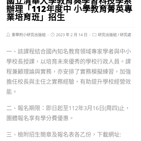
國立清華大學教育與學習科技學系
辦理「112年度中 小學教育菁英專
業培育班」招生
Post
Post
Post
東華附小研究出版組
2023 年 2 月 14 日
研究出版組
/
研究處
author:
published:
category:
一、該課程結合國內知名教育領域專家學者與中小
學校長授課，以培育未來優秀的學校行政人員。課
程兼顧理論與實務，亦安排了實務模擬練習，加強
擔任校長與主任之實務經驗，有助提升學校經營效
能。
二、報名期限：即日起至112年3月16日(周四)止，
團體報名享有學分費優惠。
三、檢附招生簡章及報名表各乙份，下載網址: