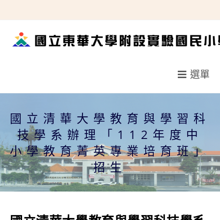
跳
轉
至
主
要
選單
內
容
國立清華大學教育與學習科
技學系辦理「112年度中
小學教育菁英專業培育班」
招生