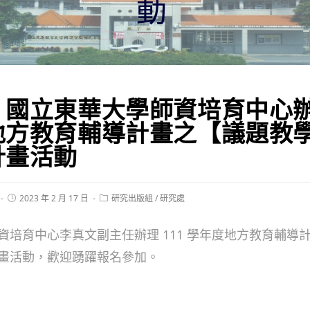
動
】國立東華大學師資培育中心辦
地方教育輔導計畫之【議題教
計畫活動
Post
Post
2023 年 2 月 17 日
研究出版組
/
研究處
published:
category:
資培育中心李真文副主任辦理 111 學年度地方教育輔導
畫活動，歡迎踴躍報名參加。