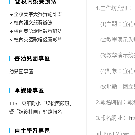
🏆校內競賽辦法
1.工作坊資訊：
🔹全校美字大賽實施計畫
🔹校內語文競賽辦法
(1)主題：宜
🔹校內英語歌唱競賽辦法
(2)教學演示入選公
🔹校內英語歌唱競賽影片
(3)教學演示競賽
🧸幼兒園專區
(4)對象：宜花
幼兒園專區
(5)地點：國
🔔課後專區
2.報名時間：報名時
115-1東華附小「課後照顧班」
暨「課後社團」網路報名
3.報名網址：
ht
自主學習專區
Post Views: