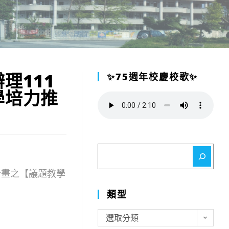
理111
✨75週年校慶校歌✨
學培力推
搜
尋
計畫之【議題教學
類型
類
選取分類