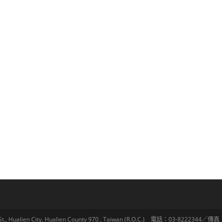
lien City, Hualien County 970 , Taiwan (R.O.C.) 電話：03-8222344／傳真：03