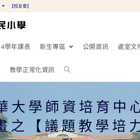
】
【校友會】
14學年課表
新生專區
公開資訊
處室文
詢
教學正常化資訊
華大學師資培育中心
畫之【議題教學培