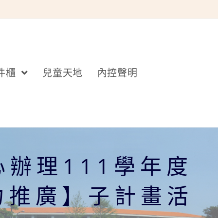
件櫃
兒童天地
內控聲明
辦理111學年度
力推廣】子計畫活