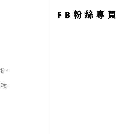
型
FB粉絲專頁
為限。
號)