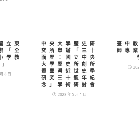
國立東
中央大學歷史研
臺中
辦「全
究所舉辦「三十
師專
小學教
而歷：國立中央
習」
大學歷史所創所
20
暨臺灣近世史學
 月 8 日
研究三十週年紀
念」學術研討會
2023 年 5 月 1 日