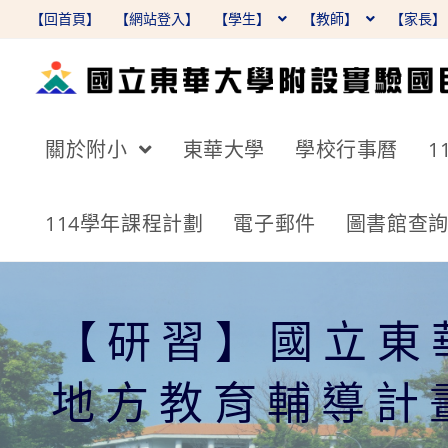
跳
【回首頁】
【網站登入】
【學生】
【教師】
【家長
轉
至
主
要
關於附小
東華大學
學校行事曆
1
內
容
114學年課程計劃
電子郵件
圖書館查
【研習】國立東
地方教育輔導計