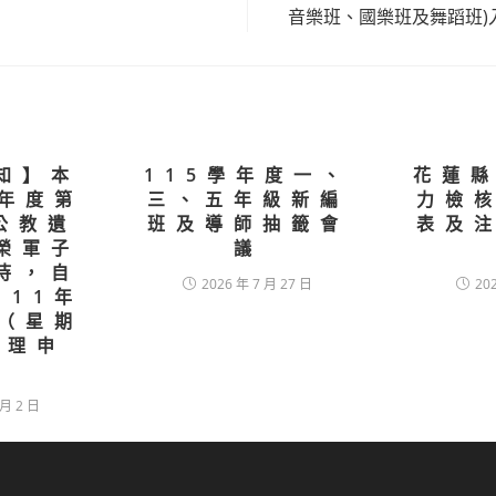
les
音樂班、國樂班及舞蹈班)
知】本
115學年度一、
花蓮縣
學年度第
三、五年級新編
力檢
公教遺
班及導師抽籤會
表及
榮軍子
議
待，自
2026 年 7 月 27 日
20
111年
日（星期
受理申
。
 月 2 日