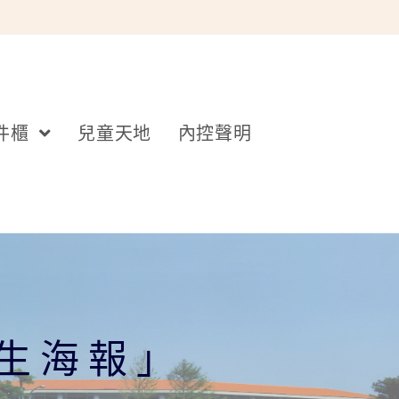
件櫃
兒童天地
內控聲明
招生海報」