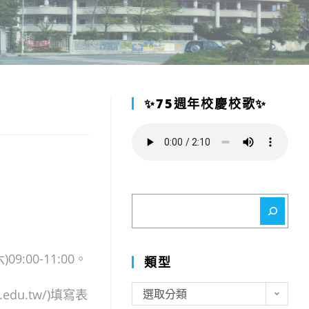
✨75週年校慶校歌✨
搜
尋
:00-11:00。
類型
類
du.tw/)填寫表
選取分類