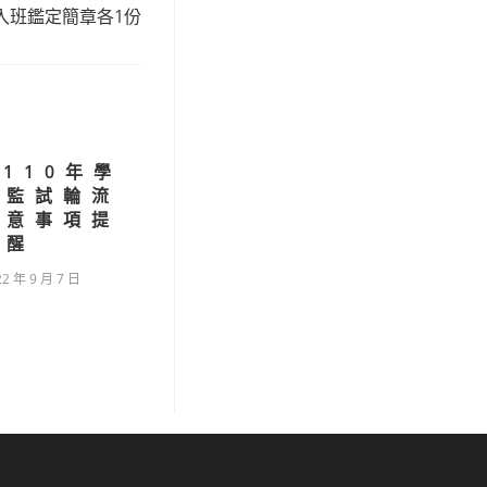
入班鑑定簡章各1份
110年學
核監試輪流
注意事項提
醒
22 年 9 月 7 日