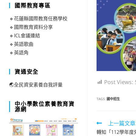
國際教育專區
🔹花蓮縣國際教育任務學校
🔹國際教育資料分享
🔹ICL會議連結
🔹英語歌曲
🔹英語角
資通安全
Post Views:
🌏全民資安素養自我評量
TAGS:
國中招生
中小學數位素養教育資
源網
Read
上一篇文章
more
轉知「112學年