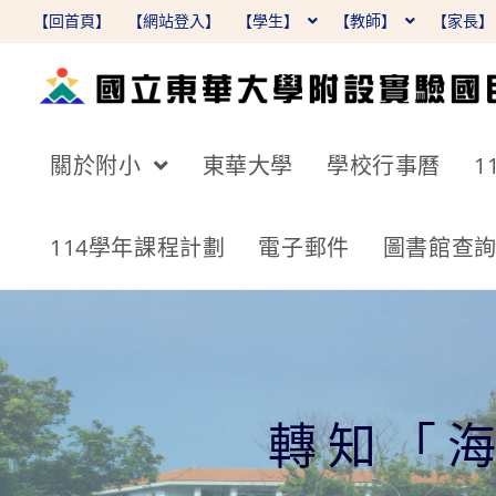
跳
【回首頁】
【網站登入】
【學生】
【教師】
【家長
轉
至
主
要
關於附小
東華大學
學校行事曆
1
內
容
114學年課程計劃
電子郵件
圖書館查
轉知「海