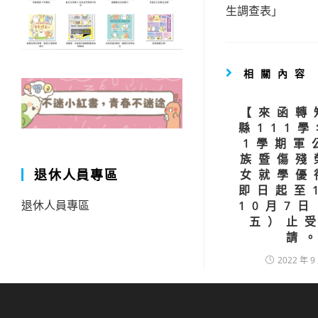
artic
生調查表」
相關內容
【來函轉
縣111
1學期軍
族暨傷殘
退休人員專區
女就學優
即日起至
退休人員專區
10月7
五）止
請
2022 年 9