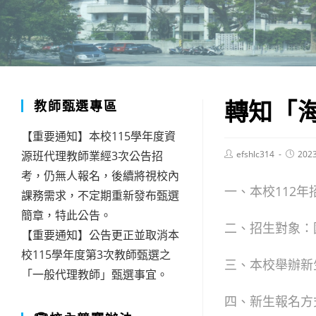
轉知「海
教師甄選專區
【重要通知】本校115學年度資
Post
Post
源班代理教師業經3次公告招
efshlc314
202
author:
publish
考，仍無人報名，後續將視校內
一、本校112年
課務需求，不定期重新發布甄選
簡章，特此公告。
二、招生對象：
【重要通知】公告更正並取消本
校115學年度第3次教師甄選之
三、本校舉辦新生家
「一般代理教師」甄選事宜。
四、新生報名方式：