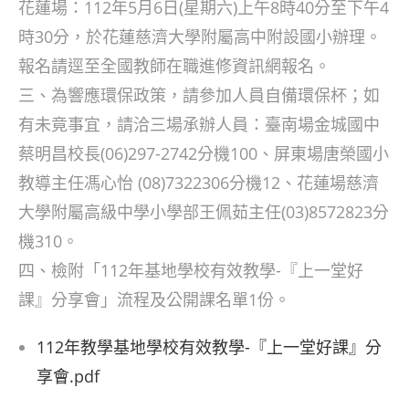
花蓮場：112年5月6日(星期六)上午8時40分至下午4
時30分，於花蓮慈濟大學附屬高中附設國小辦理。
報名請逕至全國教師在職進修資訊網報名。
三、為響應環保政策，請參加人員自備環保杯；如
有未竟事宜，請洽三場承辦人員：臺南場金城國中
蔡明昌校長(06)297-2742分機100、屏東場唐榮國小
教導主任馮心怡 (08)7322306分機12、花蓮場慈濟
大學附屬高級中學小學部王佩茹主任(03)8572823分
機310。
四、檢附「112年基地學校有效教學-『上一堂好
課』分享會」流程及公開課名單1份。
112年教學基地學校有效教學-『上一堂好課』分
享會.pdf