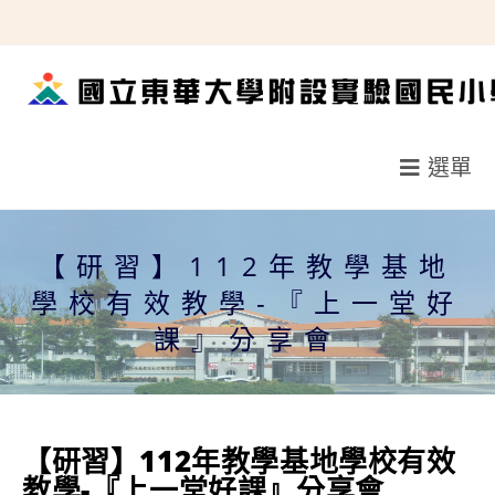
跳
轉
至
主
要
選單
內
容
【研習】112年教學基地
學校有效教學-『上一堂好
課』分享會
【研習】112年教學基地學校有效
教學-『上一堂好課』分享會