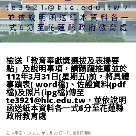
te3921@hlc.edu.tw，
並依說明函送紙本資料各一
式6分至花蓮縣政府教育處
檢送「教育奉獻獎選拔及表揚要
點」及說明事項，請踴躍推薦並於
112年3月31日(星期五)前，將具體
事蹟表( word檔)、佐證資料(pdf
檔)及照片(ipg檔)傳至
te3921@hlc.edu.tw，並依說明
函送紙本資料各一式6分至花蓮縣
政府教育處
Post
Post
Post
人事室
2023 年 2 月 22 日
圖書館活動