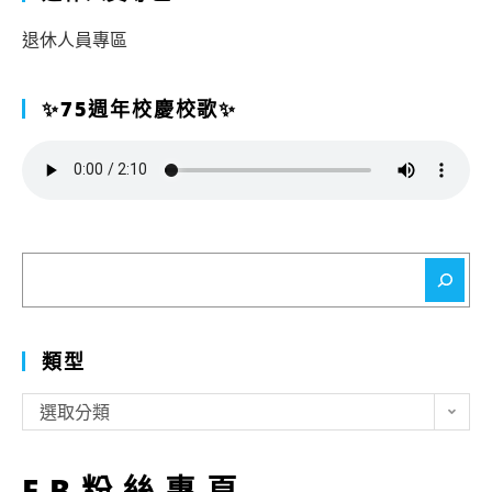
退休人員專區
✨75週年校慶校歌✨
搜
尋
類型
類
選取分類
型
FB粉絲專頁