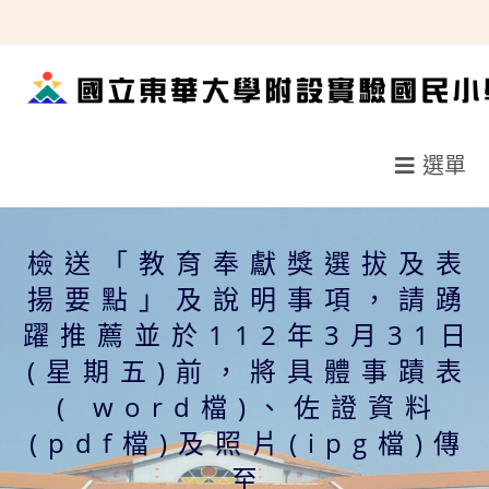
跳
轉
至
主
要
選單
內
容
檢送「教育奉獻獎選拔及表
揚要點」及說明事項，請踴
躍推薦並於112年3月31日
(星期五)前，將具體事蹟表
( word檔)、佐證資料
(pdf檔)及照片(ipg檔)傳
至