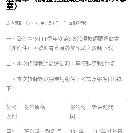
室）
Post
Post
Post
人事室
2023 年 3 月 1 日
圖書館活動
author:
published:
category:
一、公告本校111學年度第5次代理教師甄選簡章
（如附件），歡迎有意願參加甄試之教師下載。
二、本次代理教師甄選缺額：專任輔導教師1名
三、本次教師甄選採現場報名，考試及報名日期如
下：
招考
報名資格
報名時
甄選時間
次別
間
第1
符合陸、報名資
112年
112年3月6日