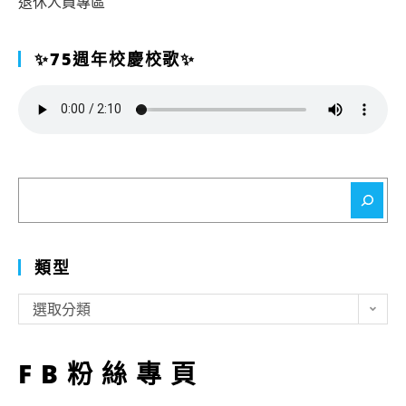
退休人員專區
✨75週年校慶校歌✨
搜
尋
類型
類
選取分類
型
FB粉絲專頁