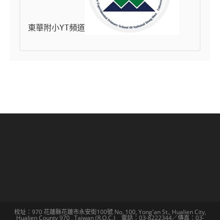
東華附小YT頻道
校址：970 花蓮縣花蓮市永安街100號 No. 100, Yong'an St., Hualien City,
Hualien County 970 , Taiwan (R.O.C.) 電話：03-8222344／傳真：03-