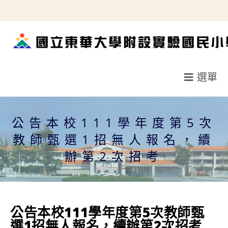
跳
轉
至
主
要
選單
內
容
公告本校111學年度第5次
教師甄選1招無人報名，續
辦第2次招考
公告本校111學年度第5次教師甄
選1招無人報名，續辦第2次招考