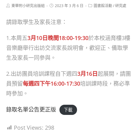
Post
Post
Post
東華附小研究出版組
2023 年 3 月 6 日
圖書館活動
/
研究處
author:
published:
category:
請錄取學生及家長注意：
1.本周五
3月10日晚間18:00-19:30
於本校涵育樓3樓
音樂廳舉行出訪交流家長說明會，歡迎正、備取學
生及家長一同參與。
2.出訪團員培訓課程自下週四
3月16日
起展開，請團
員預留
每週四下午16:00-17:30
培訓課時段，務必準
時參加。
錄取名單公告更正版
下載
Post Views:
298