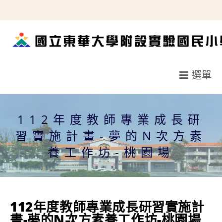
跳
轉
至
主
要
選單
內
容
112年度教師專業成長研
習實施計畫-夢的N次方素
養工作坊-桃園場
112年度教師專業成長研習實施計
畫-夢的N次方素養工作坊-桃園場