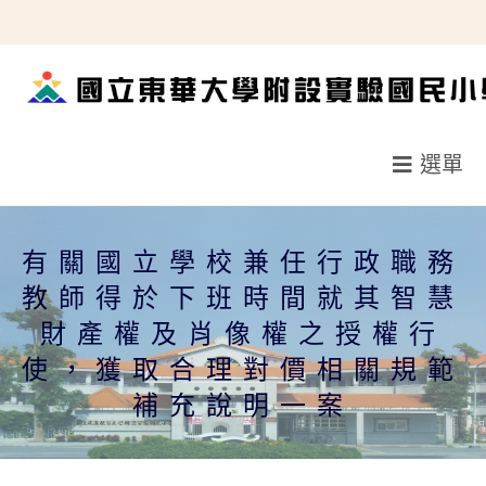
跳
轉
至
主
要
選單
內
容
有關國立學校兼任行政職務
教師得於下班時間就其智慧
財產權及肖像權之授權行
使，獲取合理對價相關規範
補充說明一案