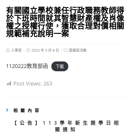
有關國立學校兼任行政職務教師得
於下班時間就其智慧財產權及肖像
權之授權行使，獲取合理對價相關
規範補充說明一案
Post
Post
Post
人事室
2023 年 3 月 8 日
圖書館活動
author:
published:
category:
1120222教育部函
下載
Post Views:
263
相關內容
【公告】113學年新生開學日相
關通知