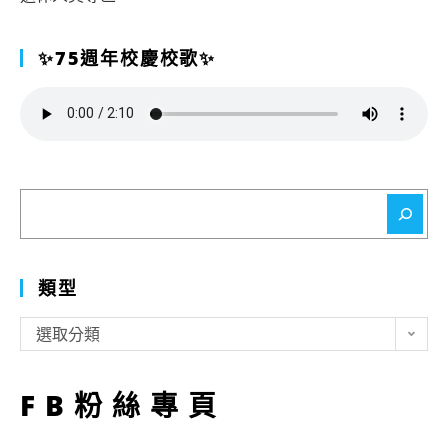
✨75週年校慶校歌✨
搜
尋
類型
類
選取分類
型
FB粉絲專頁