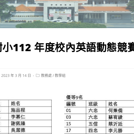
小112 年度校內英語動態競
st
Post
2023 年 3 月 14 日
教務處
/
教學組
blished:
category: