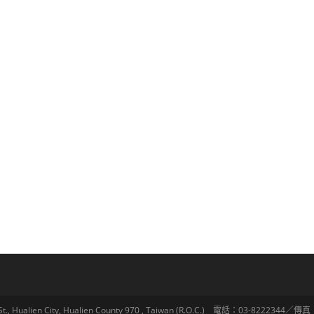
lien City, Hualien County 970 , Taiwan (R.O.C.) 電話：03-8222344／傳真：03