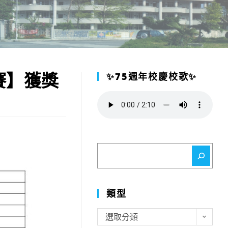
賽】獲獎
✨75週年校慶校歌✨
搜
尋
類型
類
選取分類