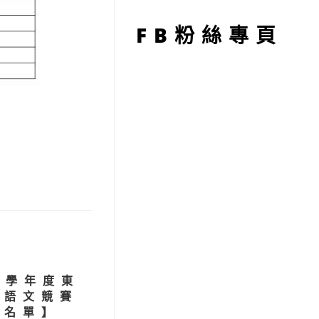
型
FB粉絲專頁
4學年度東
小語文競賽
獎名單】