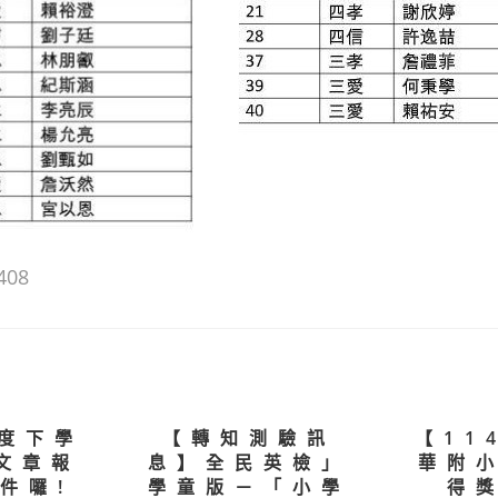
408
年度下學
【轉知測驗訊
【11
文章報
息】全民英檢」
華附
件囉!
學童版－「小學
得