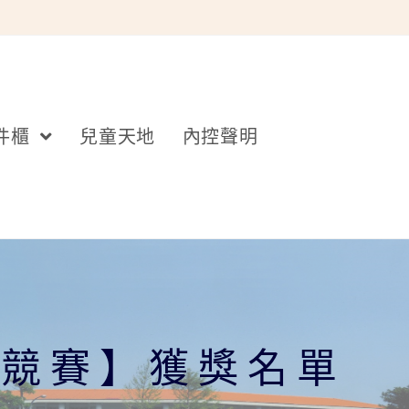
件櫃
兒童天地
內控聲明
態競賽】獲獎名單