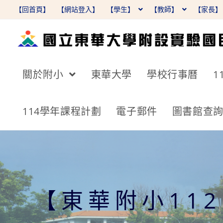
跳
【回首頁】
【網站登入】
【學生】
【教師】
【家長
轉
至
主
要
關於附小
東華大學
學校行事曆
1
內
容
114學年課程計劃
電子郵件
圖書館查
【東華附小11