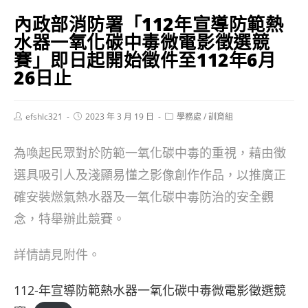
內政部消防署「112年宣導防範熱
水器一氧化碳中毒微電影徵選競
賽」即日起開始徵件至112年6月
26日止
Post
Post
Post
efshlc321
2023 年 3 月 19 日
學務處
/
訓育組
author:
published:
category:
為喚起民眾對於防範一氧化碳中毒的重視，藉由徵
選具吸引人及淺顯易懂之影像創作作品，以推廣正
確安裝燃氣熱水器及一氧化碳中毒防治的安全觀
念，特舉辦此競賽。
詳情請見附件。
112-年宣導防範熱水器一氧化碳中毒微電影徵選競