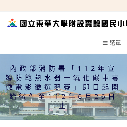
跳
轉
至
主
要
選單
內
容
內政部消防署「112年宣
導防範熱水器一氧化碳中毒
微電影徵選競賽」即日起開
始徵件至112年6月26日
止