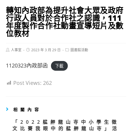
轉知內政部為提升社會大眾及政府
行政人員對於合作社之認識，111
年度製作合作社動畫宣導短片及數
位教材
Post
Post
Post
人事室
2023 年 3 月 29 日
圖書館活動
author:
published:
category:
1120323內政部函
下載
Post Views:
262
相關內容
「2022艋舺龍山寺中小學生徵
文比賽我眼中的艋舺龍山寺」活