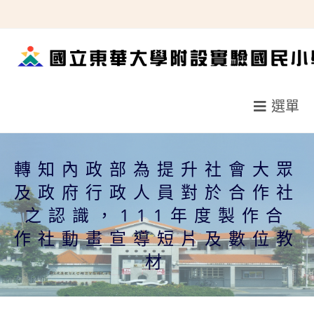
跳
轉
至
主
要
選單
內
容
轉知內政部為提升社會大眾
及政府行政人員對於合作社
之認識，111年度製作合
作社動畫宣導短片及數位教
材