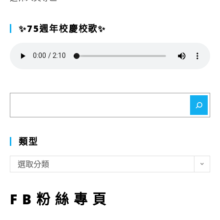
✨75週年校慶校歌✨
搜
尋
類型
類
選取分類
型
FB粉絲專頁