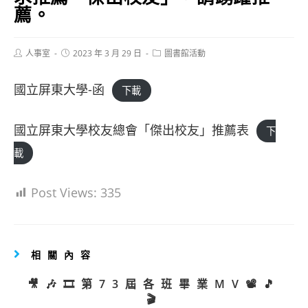
薦。
Post
Post
Post
人事室
2023 年 3 月 29 日
圖書館活動
author:
published:
category:
國立屏東大學-函
下載
國立屏東大學校友總會「傑出校友」推薦表
下
載
Post Views:
335
相關內容
🎥🎶🎞️第73屆各班畢業MV📽️🎵
🎬️