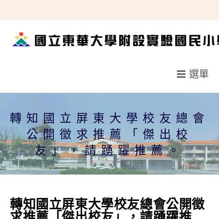
跳
轉
至
主
要
選單
內
容
轉知國立屏東大學校友總會
公開徵求推薦「傑出校
友」，請踴躍推薦。
轉知國立屏東大學校友總會公開徵
求推薦「傑出校友」，請踴躍推